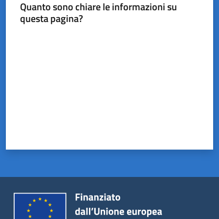
Castel
Quanto sono chiare le informazioni su
del
questa pagina?
Rio
Valuta da 1 a 5 stelle
Servizi
on-
line
Tutti
gli
argomenti