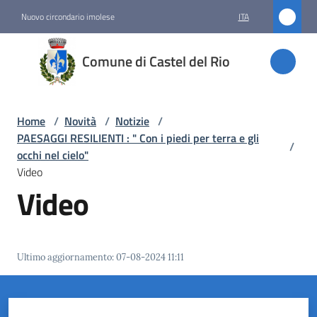
Vai al contenuto
Vai alla navigazione
Vai al footer
Nuovo circondario imolese
ITA
Comune
Comune di Castel del Rio
di
Castel
del Rio
Home
/
Novità
/
Notizie
/
PAESAGGI RESILIENTI : " Con i piedi per terra e gli
/
occhi nel cielo"
Video
Amministrazione
Video
Novità
Menu selezionato
Ultimo aggiornamento
:
07-08-2024 11:11
Servizi
Vivere