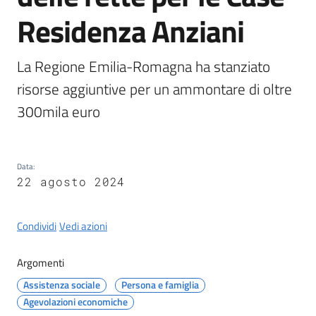
Castel
Residenza Anziani
del
Rio
La Regione Emilia-Romagna ha stanziato 
risorse aggiuntive per un ammontare di oltre 
300mila euro
Servizi
on-
line
Data
:
22 agosto 2024
Tutti
gli
Condividi
Vedi azioni
argomenti
Argomenti
Assistenza sociale
Persona e famiglia
Agevolazioni economiche