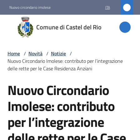
Vai al contenuto
Vai alla navigazione
Vai al footer
Nuovo circondario imolese
ITA
Comune
Comune di Castel del Rio
di
Castel
del Rio
Home
/
Novità
/
Notizie
/
Nuovo Circondario Imolese: contributo per l’integrazione
delle rette per le Case Residenza Anziani
Amministrazione
Nuovo Circondario
Salta al contenuto
Novità
Imolese: contributo
Menu selezionato
per l’integrazione
Servizi
delle rette per le Case
Vivere