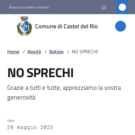
Vai al contenuto
Vai alla navigazione
Vai al footer
Nuovo circondario imolese
ITA
Comune
Comune di Castel del Rio
di
Castel
del Rio
Home
/
Novità
/
Notizie
/
NO SPRECHI
NO SPRECHI
Salta al contenuto
Amministrazione
Grazie a tutti e tutte, apprezziamo la vostra 
Novità
generosità
Menu selezionato
Servizi
Data
:
20 maggio 2023
Vivere