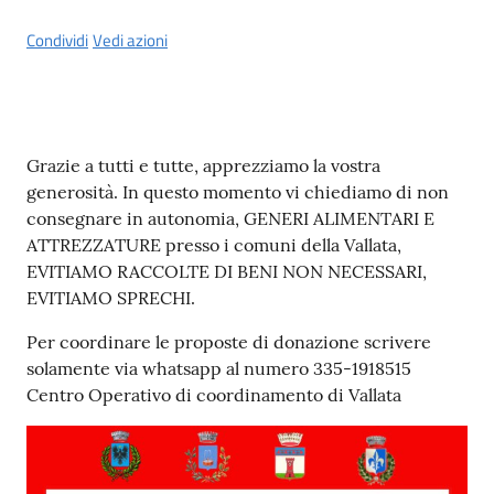
Castel
del
Condividi
Vedi azioni
Rio
Contenuto
Grazie a tutti e tutte, apprezziamo la vostra
generosità. In questo momento vi chiediamo di non
Servizi
consegnare in autonomia, GENERI ALIMENTARI E
on-
ATTREZZATURE presso i comuni della Vallata,
line
EVITIAMO RACCOLTE DI BENI NON NECESSARI,
EVITIAMO SPRECHI.
Tutti
gli
Per coordinare le proposte di donazione scrivere
argomenti
solamente via whatsapp al numero 335-1918515
Centro Operativo di coordinamento di Vallata