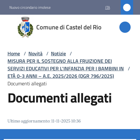
Vai al contenuto
Vai alla navigazione
Vai al footer
Nuovo circondario imolese
ITA
Comune
Comune di Castel del Rio
di
Castel
del Rio
Home
/
Novità
/
Notizie
/
MISURA PER IL SOSTEGNO ALLA FRUIZIONE DEI
SERVIZI EDUCATIVI PER L'INFANZIA PER I BAMBINI IN
/
ETÀ 0-3 ANNI – A.E. 2025/2026 (DGR 796/2025)
Amministrazione
Documenti allegati
Documenti allegati
Novità
Menu selezionato
Servizi
Ultimo aggiornamento
:
11-11-2025 10:36
Vivere