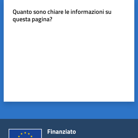
Castel
del
Quanto sono chiare le informazioni su
Rio
questa pagina?
Valuta da 1 a 5 stelle
Servizi
on-
line
Tutti
gli
argomenti