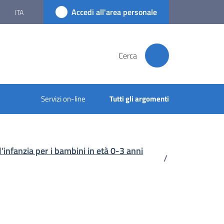
Accedi all'area personale
ITA
Cerca
Servizi on-line
Tutti gli argomenti
l’infanzia per i bambini in età 0-3 anni
/