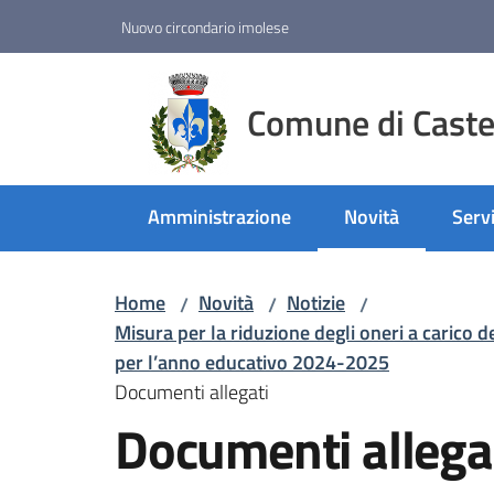
Vai al contenuto
Vai alla navigazione
Vai al footer
Nuovo circondario imolese
Comune di Castel
Amministrazione
Novità
Servi
Menu selezionato
Home
Novità
Notizie
/
/
/
Misura per la riduzione degli oneri a carico de
per l’anno educativo 2024-2025
Documenti allegati
Documenti allega