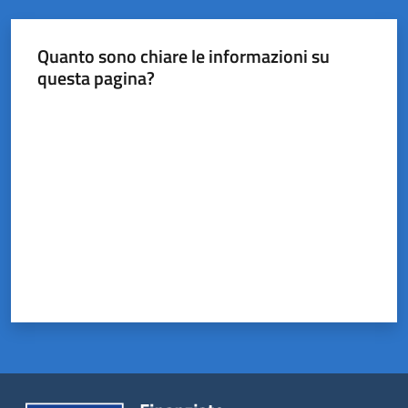
Castel
del
Rio
Quanto sono chiare le informazioni su
questa pagina?
Valuta da 1 a 5 stelle
Servizi
on-
line
Tutti
gli
argomenti