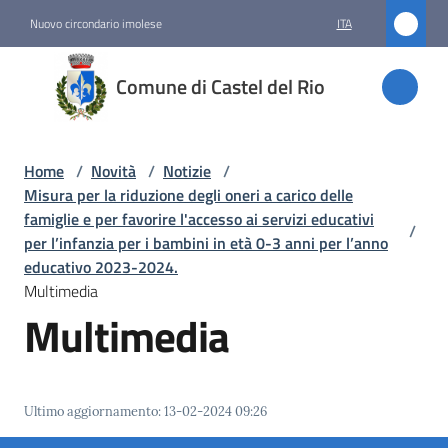
Vai al contenuto
Vai alla navigazione
Vai al footer
Nuovo circondario imolese
ITA
Comune
Comune di Castel del Rio
di
Castel
del Rio
Home
/
Novità
/
Notizie
/
Misura per la riduzione degli oneri a carico delle
famiglie e per favorire l'accesso ai servizi educativi
/
per l’infanzia per i bambini in età 0-3 anni per l’anno
Amministrazione
educativo 2023-2024.
Multimedia
Novità
Multimedia
Menu selezionato
Servizi
Ultimo aggiornamento
:
13-02-2024 09:26
Vivere