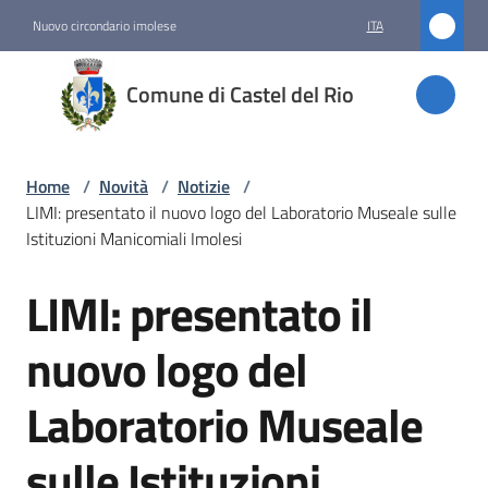
Vai al contenuto
Vai alla navigazione
Vai al footer
Nuovo circondario imolese
ITA
Comune
Comune di Castel del Rio
di
Castel
del Rio
Home
/
Novità
/
Notizie
/
LIMI: presentato il nuovo logo del Laboratorio Museale sulle
Istituzioni Manicomiali Imolesi
Amministrazione
LIMI: presentato il
Salta al contenuto
Novità
nuovo logo del
Menu selezionato
Laboratorio Museale
Servizi
sulle Istituzioni
Vivere