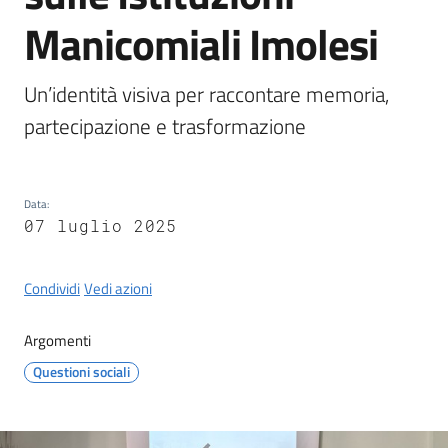
Castel
Manicomiali Imolesi
del
Rio
Un’identità visiva per raccontare memoria, 
partecipazione e trasformazione
Servizi
Data
:
on-
07 luglio 2025
line
Tutti
Condividi
Vedi azioni
gli
argomenti
Argomenti
Questioni sociali