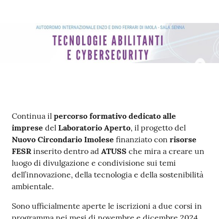
Contenuto
Continua il
percorso formativo
dedicato alle
imprese
del
Laboratorio Aperto
, il progetto del
Nuovo Circondario Imolese
finanziato con
risorse
FESR
inserito dentro ad
ATUSS
che mira a creare un
luogo di divulgazione e condivisione sui temi
dell’innovazione, della tecnologia e della sostenibilità
ambientale.
Sono ufficialmente aperte le iscrizioni a due corsi in
programma nei mesi di novembre e dicembre 2024,