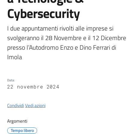
Castel
Cybersecurity
del
Rio
I due appuntamenti rivolti alle imprese si 
svolgeranno il 28 Novembre e il 12 Dicembre 
presso l’Autodromo Enzo e Dino Ferrari di 
Servizi
Imola 
on-
line
Data
:
Tutti
22 novembre 2024
gli
argomenti
Condividi
Vedi azioni
Argomenti
Tempo libero