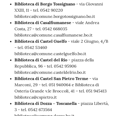
Biblioteca di Borgo Tossignano
- via Giovanni
XXIII, 11 - tel. 0542 90220
biblioteca@comune.borgotossignano.bo.it
Biblioteca di Casalfiumanese
- viale Andrea
Costa, 27 - tel. 0542 668035
biblioteca@comune.casalfiumanese.bo.it
Biblioteca di Castel Guelfo
- viale 2 Giugno, 4/B
- tel. 0542 53460
biblioteca@comune.castelguelfo.bo.it
Biblioteca di Castel del Rio
- piazza della
Repubblica, 96 - tel. 0542 95906
biblioteca@comune.casteldelrio.bo.it
Biblioteca di Castel San Pietro Terme
- via
Marconi, 29 - tel. 051 940064 e Biblioteca di
Osteria Grande v.le Broccoli, 41 – tel. 051 945413
biblioteca@cspietro.it
Biblioteca di Dozza – Toscanella
- piazza Libertà,
3 - tel. 0542 673564
biblioteca@comune.dozza.bo.it