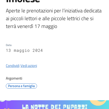
Castel
del
Aperte le prenotazioni per l’iniziativa dedicata 
Rio
ai piccoli lettori e alle piccole lettrici che si 
terrà venerdì 17 maggio
Servizi
Data
:
on-
13 maggio 2024
line
Condividi
Vedi azioni
Tutti
gli
Argomenti
argomenti
Persona e famiglia