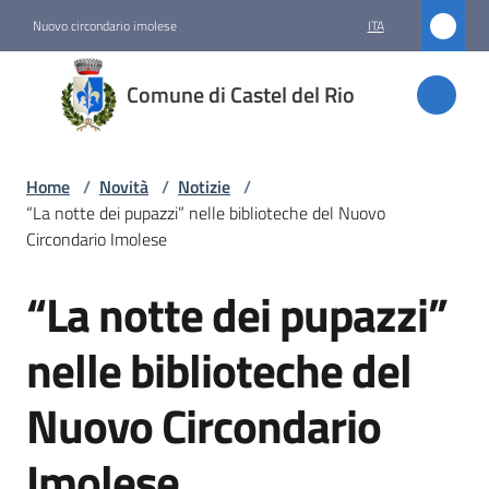
Vai al contenuto
Vai alla navigazione
Vai al footer
Nuovo circondario imolese
ITA
Comune
Comune di Castel del Rio
di
Castel
del Rio
Home
/
Novità
/
Notizie
/
“La notte dei pupazzi” nelle biblioteche del Nuovo
Circondario Imolese
Amministrazione
“La notte dei pupazzi”
Salta al contenuto
Novità
nelle biblioteche del
Menu selezionato
Nuovo Circondario
Servizi
Imolese
Vivere