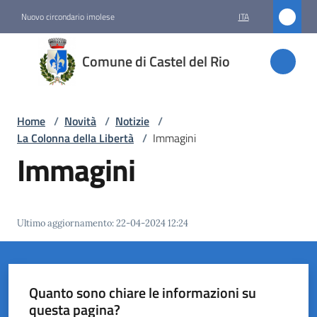
Vai al contenuto
Vai alla navigazione
Vai al footer
Nuovo circondario imolese
ITA
Comune
Comune di Castel del Rio
di
Castel
del Rio
Home
/
Novità
/
Notizie
/
La Colonna della Libertà
/
Immagini
Immagini
Amministrazione
Novità
Ultimo aggiornamento
:
22-04-2024 12:24
Menu selezionato
Servizi
Quanto sono chiare le informazioni su
Vivere
questa pagina?