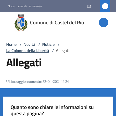
Vai al contenuto
Vai alla navigazione
Vai al footer
Nuovo circondario imolese
ITA
Comune
Comune di Castel del Rio
di
Castel
del Rio
Home
/
Novità
/
Notizie
/
La Colonna della Libertà
/
Allegati
Allegati
Amministrazione
Novità
Ultimo aggiornamento
:
22-04-2024 12:24
Menu selezionato
Servizi
Quanto sono chiare le informazioni su
Vivere
questa pagina?