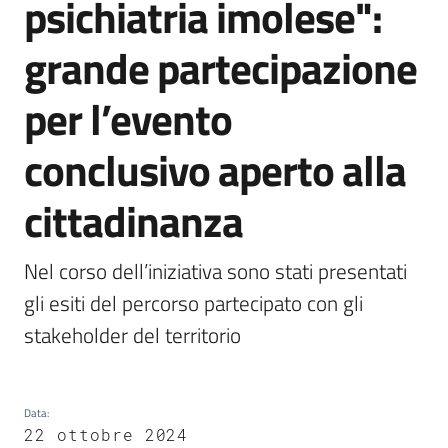
psichiatria imolese":
Castel
del
grande partecipazione
Rio
per l’evento
conclusivo aperto alla
Servizi
cittadinanza
on-
line
Nel corso dell’iniziativa sono stati presentati 
Tutti
gli esiti del percorso partecipato con gli 
gli
stakeholder del territorio
argomenti
Data
:
22 ottobre 2024