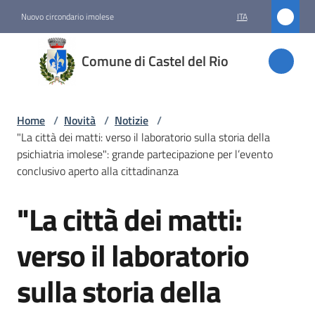
Vai al contenuto
Vai alla navigazione
Vai al footer
Nuovo circondario imolese
ITA
Comune
Comune di Castel del Rio
di
Castel
del Rio
Home
/
Novità
/
Notizie
/
"La città dei matti: verso il laboratorio sulla storia della
psichiatria imolese": grande partecipazione per l’evento
conclusivo aperto alla cittadinanza
Amministrazione
"La città dei matti:
Salta al contenuto
Novità
Menu selezionato
verso il laboratorio
Servizi
sulla storia della
Vivere