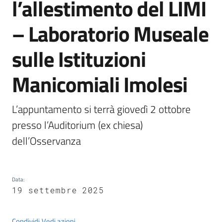
l’allestimento del LIMI
Castel
del
– Laboratorio Museale
Rio
sulle Istituzioni
Manicomiali Imolesi
Servizi
on-
L’appuntamento si terrà giovedì 2 ottobre 
line
presso l’Auditorium (ex chiesa) 
dell’Osservanza
Tutti
gli
argomenti
Data
:
19 settembre 2025
Condividi
Vedi azioni