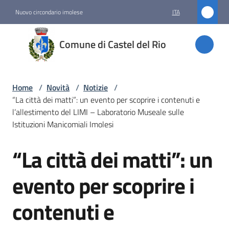
Vai al contenuto
Vai alla navigazione
Vai al footer
Nuovo circondario imolese
ITA
Comune
Comune di Castel del Rio
di
Castel
del Rio
Home
/
Novità
/
Notizie
/
“La città dei matti”: un evento per scoprire i contenuti e
l’allestimento del LIMI – Laboratorio Museale sulle
Istituzioni Manicomiali Imolesi
Amministrazione
“La città dei matti”: un
Salta al contenuto
Novità
Menu selezionato
evento per scoprire i
Servizi
contenuti e
Vivere