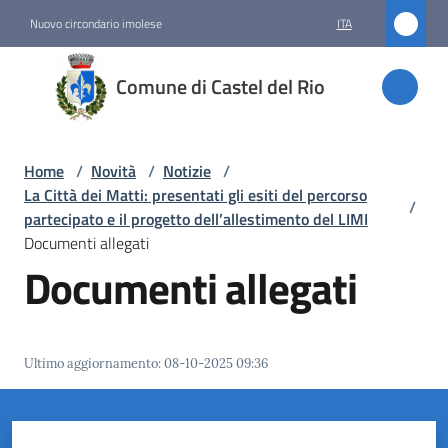
Vai al contenuto
Vai alla navigazione
Vai al footer
Nuovo circondario imolese
ITA
Comune
Comune di Castel del Rio
di
Castel
del Rio
Home
/
Novità
/
Notizie
/
La Città dei Matti: presentati gli esiti del percorso
/
partecipato e il progetto dell’allestimento del LIMI
Documenti allegati
Amministrazione
Documenti allegati
Novità
Menu selezionato
Ultimo aggiornamento
:
08-10-2025 09:36
Servizi
Vivere