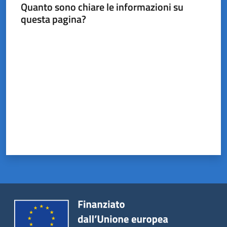
Castel
Quanto sono chiare le informazioni su
del
questa pagina?
Rio
Valuta da 1 a 5 stelle
Servizi
on-
line
Tutti
gli
argomenti