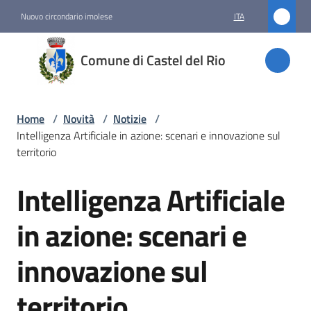
Vai al contenuto
Vai alla navigazione
Vai al footer
Nuovo circondario imolese
ITA
Comune
Comune di Castel del Rio
di
Castel
del Rio
Home
/
Novità
/
Notizie
/
Intelligenza Artificiale in azione: scenari e innovazione sul
territorio
Amministrazione
Intelligenza Artificiale
Salta al contenuto
Novità
in azione: scenari e
Menu selezionato
innovazione sul
Servizi
territorio
Vivere