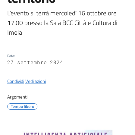
Castel
del
L’evento si terrà mercoledì 16 ottobre ore 
Rio
17.00 presso la Sala BCC Città e Cultura di 
Imola
Servizi
Data
:
on-
27 settembre 2024
line
Condividi
Vedi azioni
Tutti
gli
Argomenti
argomenti
Tempo libero