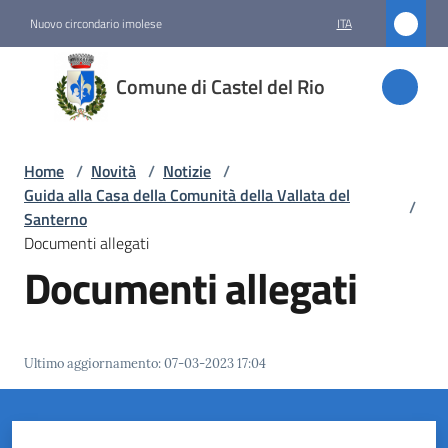
Vai al contenuto
Vai alla navigazione
Vai al footer
Nuovo circondario imolese
ITA
Comune
Comune di Castel del Rio
di
Castel
del Rio
Home
/
Novità
/
Notizie
/
Guida alla Casa della Comunità della Vallata del
/
Santerno
Documenti allegati
Amministrazione
Documenti allegati
Novità
Menu selezionato
Ultimo aggiornamento
:
07-03-2023 17:04
Servizi
Vivere