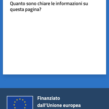
Castel
Quanto sono chiare le informazioni su
del
questa pagina?
Rio
Valuta da 1 a 5 stelle
Servizi
on-
line
Tutti
gli
argomenti