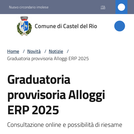
Vai al contenuto
Vai alla navigazione
Vai al footer
Nuovo circondario imolese
ITA
Comune
Comune di Castel del Rio
di
Castel
del Rio
Home
/
Novità
/
Notizie
/
Graduatoria provvisoria Alloggi ERP 2025
Graduatoria
Amministrazione
Salta al contenuto
provvisoria Alloggi
Novità
Menu selezionato
ERP 2025
Servizi
Consultazione online e possibilità di riesame
Vivere