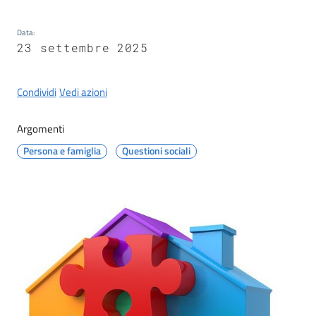
Castel
del
Data
:
Rio
23 settembre 2025
Condividi
Vedi azioni
Argomenti
Servizi
on-
Persona e famiglia
Questioni sociali
line
Tutti
gli
argomenti