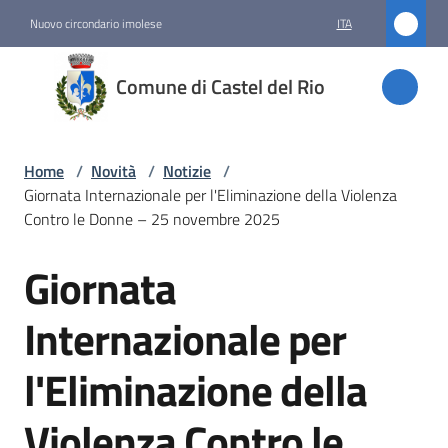
Vai al contenuto
Vai alla navigazione
Vai al footer
Nuovo circondario imolese
ITA
Comune
Comune di Castel del Rio
di
Castel
del Rio
Home
/
Novità
/
Notizie
/
Giornata Internazionale per l'Eliminazione della Violenza
Contro le Donne – 25 novembre 2025
Amministrazione
Giornata
Salta al contenuto
Novità
Internazionale per
Menu selezionato
l'Eliminazione della
Servizi
Violenza Contro le
Vivere