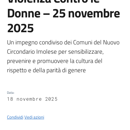
Castel
Donne – 25 novembre
del
Rio
2025
Un impegno condiviso dei Comuni del Nuovo 
Circondario Imolese per sensibilizzare, 
Servizi
prevenire e promuovere la cultura del 
on-
line
rispetto e della parità di genere
Tutti
gli
Data
:
argomenti
18 novembre 2025
Condividi
Vedi azioni