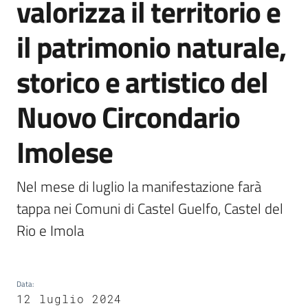
valorizza il territorio e
Castel
del
il patrimonio naturale,
Rio
storico e artistico del
Nuovo Circondario
Servizi
Imolese
on-
line
Nel mese di luglio la manifestazione farà 
Tutti
tappa nei Comuni di Castel Guelfo, Castel del 
gli
Rio e Imola
argomenti
Data
:
12 luglio 2024