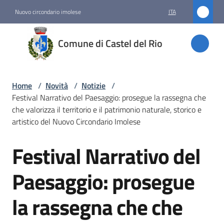
Vai al contenuto
Vai alla navigazione
Vai al footer
Nuovo circondario imolese
ITA
Comune
Comune di Castel del Rio
di
Castel
del Rio
Home
/
Novità
/
Notizie
/
Festival Narrativo del Paesaggio: prosegue la rassegna che
che valorizza il territorio e il patrimonio naturale, storico e
artistico del Nuovo Circondario Imolese
Amministrazione
Festival Narrativo del
Salta al contenuto
Novità
Menu selezionato
Paesaggio: prosegue
Servizi
la rassegna che che
Vivere