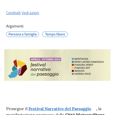
Condividi
Vedi azioni
Argomenti
Persona e famiglia
Tempo libero
Contenuto
Prosegue il
Festival Narrativo del Paesaggio
,
la
manifestazione promossa dalla
Città Metropolitana