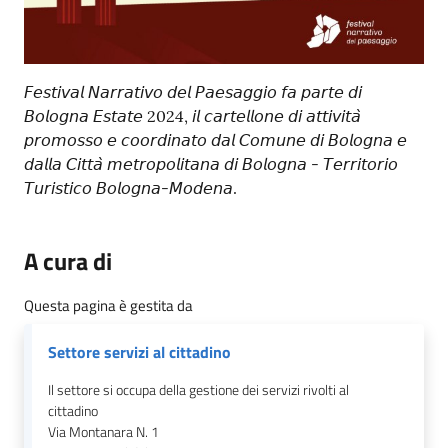
𝘍𝘦𝘴𝘵𝘪𝘷𝘢𝘭 𝘕𝘢𝘳𝘳𝘢𝘵𝘪𝘷𝘰 𝘥𝘦𝘭 𝘗𝘢𝘦𝘴𝘢𝘨𝘨𝘪𝘰 𝘧𝘢 𝘱𝘢𝘳𝘵𝘦 𝘥𝘪
𝘉𝘰𝘭𝘰𝘨𝘯𝘢 𝘌𝘴𝘵𝘢𝘵𝘦 2024, 𝘪𝘭 𝘤𝘢𝘳𝘵𝘦𝘭𝘭𝘰𝘯𝘦 𝘥𝘪 𝘢𝘵𝘵𝘪𝘷𝘪𝘵𝘢̀
𝘱𝘳𝘰𝘮𝘰𝘴𝘴𝘰 𝘦 𝘤𝘰𝘰𝘳𝘥𝘪𝘯𝘢𝘵𝘰 𝘥𝘢𝘭 𝘊𝘰𝘮𝘶𝘯𝘦 𝘥𝘪 𝘉𝘰𝘭𝘰𝘨𝘯𝘢 𝘦
𝘥𝘢𝘭𝘭𝘢 𝘊𝘪𝘵𝘵𝘢̀ 𝘮𝘦𝘵𝘳𝘰𝘱𝘰𝘭𝘪𝘵𝘢𝘯𝘢 𝘥𝘪 𝘉𝘰𝘭𝘰𝘨𝘯𝘢 - 𝘛𝘦𝘳𝘳𝘪𝘵𝘰𝘳𝘪𝘰
𝘛𝘶𝘳𝘪𝘴𝘵𝘪𝘤𝘰 𝘉𝘰𝘭𝘰𝘨𝘯𝘢-𝘔𝘰𝘥𝘦𝘯𝘢.
A cura di
Questa pagina è gestita da
Settore servizi al cittadino
Il settore si occupa della gestione dei servizi rivolti al
cittadino
Via Montanara N. 1