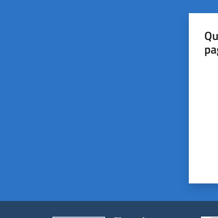
Qu
pa
Valut