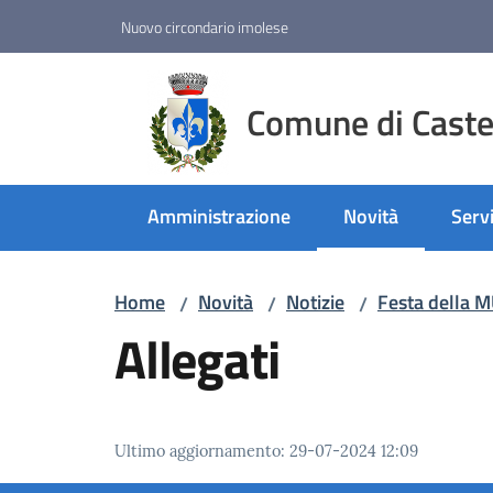
Vai al contenuto
Vai alla navigazione
Vai al footer
Nuovo circondario imolese
Comune di Castel
Amministrazione
Novità
Servi
Menu selezionato
Home
Novità
Notizie
Festa della 
/
/
/
Allegati
Ultimo aggiornamento
:
29-07-2024 12:09