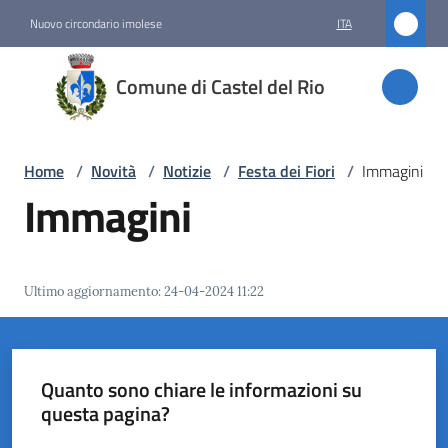
Vai al contenuto
Vai alla navigazione
Vai al footer
Nuovo circondario imolese
ITA
Comune
Comune di Castel del Rio
di
Castel
del Rio
Home
/
Novità
/
Notizie
/
Festa dei Fiori
/
Immagini
Immagini
Amministrazione
Ultimo aggiornamento
:
24-04-2024 11:22
Novità
Menu selezionato
Servizi
Quanto sono chiare le informazioni su
questa pagina?
Vivere