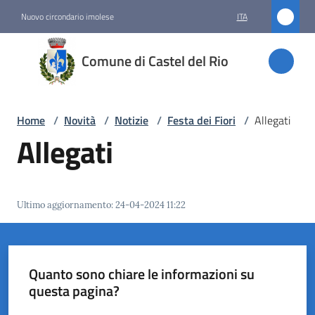
Vai al contenuto
Vai alla navigazione
Vai al footer
Nuovo circondario imolese
ITA
Comune
Comune di Castel del Rio
di
Castel
del Rio
Home
/
Novità
/
Notizie
/
Festa dei Fiori
/
Allegati
Allegati
Amministrazione
Ultimo aggiornamento
:
24-04-2024 11:22
Novità
Menu selezionato
Servizi
Quanto sono chiare le informazioni su
questa pagina?
Vivere