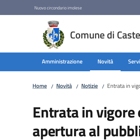
Vai al contenuto
Vai alla navigazione
Vai al footer
Nuovo circondario imolese
Comune di Castel
Amministrazione
Novità
Servi
Menu selezionato
Home
Novità
Notizie
Entrata in vig
/
/
/
Salta al contenuto
Entrata in vigore 
apertura al pubbli