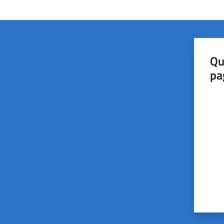
Qu
pa
Valut