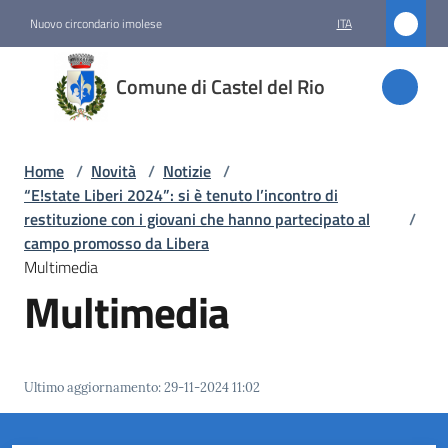
Vai al contenuto
Vai alla navigazione
Vai al footer
Nuovo circondario imolese
ITA
Comune
Comune di Castel del Rio
di
Castel
del Rio
Home
/
Novità
/
Notizie
/
“E!state Liberi 2024”: si è tenuto l’incontro di
restituzione con i giovani che hanno partecipato al
/
campo promosso da Libera
Amministrazione
Multimedia
Multimedia
Novità
Menu selezionato
Servizi
Ultimo aggiornamento
:
29-11-2024 11:02
Vivere