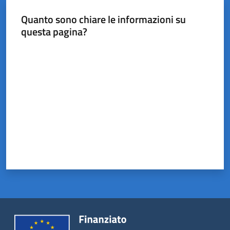
Castel
del
Quanto sono chiare le informazioni su
Rio
questa pagina?
Valuta da 1 a 5 stelle
Servizi
on-
line
Tutti
gli
argomenti