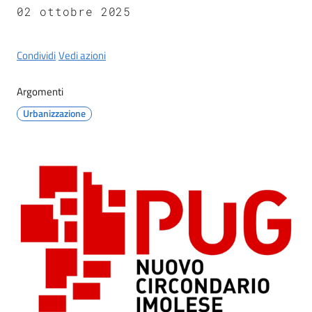
Castel
02 ottobre 2025
del
Rio
Condividi
Vedi azioni
Argomenti
Urbanizzazione
Servizi
on-
line
Tutti
gli
argomenti