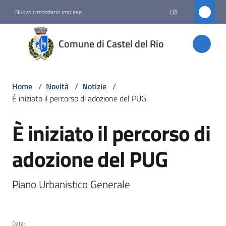
Vai al contenuto
Vai alla navigazione
Vai al footer
Nuovo circondario imolese
ITA
Comune
Comune di Castel del Rio
di
Castel
del Rio
Home
/
Novità
/
Notizie
/
È iniziato il percorso di adozione del PUG
È iniziato il percorso di
Amministrazione
Salta al contenuto
adozione del PUG
Novità
Menu selezionato
Piano Urbanistico Generale
Servizi
Vivere
Data
: