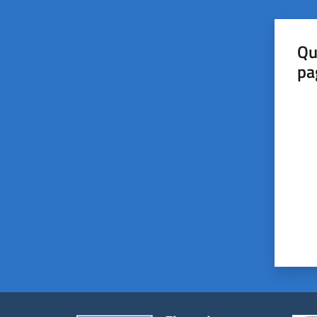
Qu
pa
Valut