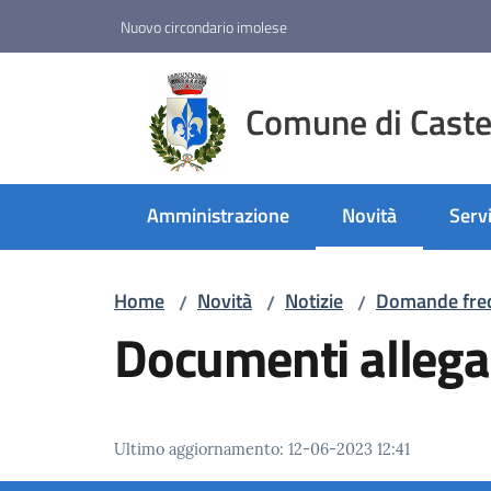
Vai al contenuto
Vai alla navigazione
Vai al footer
Nuovo circondario imolese
Comune di Castel
Amministrazione
Novità
Servi
Menu selezionato
Home
Novità
Notizie
Domande fre
/
/
/
Documenti allega
Ultimo aggiornamento
:
12-06-2023 12:41