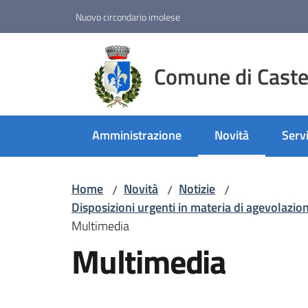
Vai al contenuto
Vai alla navigazione
Vai al footer
Nuovo circondario imolese
Comune di Castel
Amministrazione
Novità
Servi
Menu selezionato
Home
Novità
Notizie
/
/
/
Disposizioni urgenti in materia di agevolazion
Multimedia
Multimedia