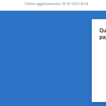
Ultimo aggiornamento
:
19-12-2023 16:54
Qu
pa
Valut