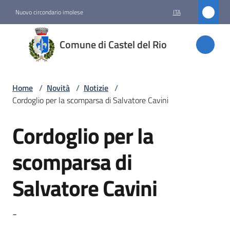
Vai al contenuto
Vai alla navigazione
Vai al footer
Nuovo circondario imolese
ITA
Comune
Comune di Castel del Rio
di
Castel
del Rio
Home
/
Novità
/
Notizie
/
Cordoglio per la scomparsa di Salvatore Cavini
Cordoglio per la
Amministrazione
Salta al contenuto
scomparsa di
Novità
Menu selezionato
Salvatore Cavini
Servizi
-
Vivere