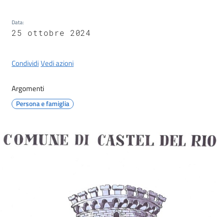
Castel
del
Data
:
Rio
25 ottobre 2024
Condividi
Vedi azioni
Argomenti
Servizi
on-
Persona e famiglia
line
Tutti
gli
argomenti