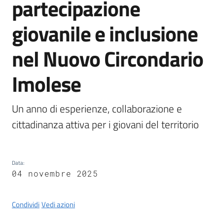
partecipazione
Castel
del
giovanile e inclusione
Rio
nel Nuovo Circondario
Imolese
Servizi
on-
Un anno di esperienze, collaborazione e 
line
cittadinanza attiva per i giovani del territorio
Tutti
gli
Data
:
argomenti
04 novembre 2025
Condividi
Vedi azioni