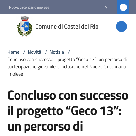
Vai al contenuto
Vai alla navigazione
Vai al footer
Nuovo circondario imolese
ITA
Comune
Comune di Castel del Rio
di
Castel
del Rio
Home
/
Novità
/
Notizie
/
Concluso con successo il progetto “Geco 13”: un percorso di
partecipazione giovanile e inclusione nel Nuovo Circondario
Imolese
Amministrazione
Concluso con successo
Salta al contenuto
Novità
Menu selezionato
il progetto “Geco 13”:
Servizi
un percorso di
Vivere