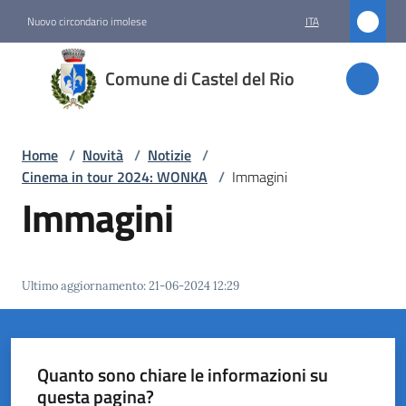
Vai al contenuto
Vai alla navigazione
Vai al footer
Nuovo circondario imolese
ITA
Comune
Comune di Castel del Rio
di
Castel
del Rio
Home
/
Novità
/
Notizie
/
Cinema in tour 2024: WONKA
/
Immagini
Immagini
Amministrazione
Novità
Ultimo aggiornamento
:
21-06-2024 12:29
Menu selezionato
Servizi
Quanto sono chiare le informazioni su
Vivere
questa pagina?