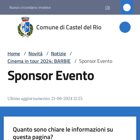
Vai al contenuto
Vai alla navigazione
Vai al footer
Nuovo circondario imolese
ITA
Comune
Comune di Castel del Rio
di
Castel
del Rio
Home
/
Novità
/
Notizie
/
Cinema in tour 2024: BARBIE
/
Sponsor Evento
Sponsor Evento
Amministrazione
Novità
Ultimo aggiornamento
:
21-06-2024 12:25
Menu selezionato
Servizi
Quanto sono chiare le informazioni su
Vivere
questa pagina?