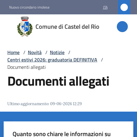
Vai al contenuto
Vai alla navigazione
Vai al footer
Nuovo circondario imolese
ITA
Comune
Comune di Castel del Rio
di
Castel
del Rio
Home
/
Novità
/
Notizie
/
Centri estivi 2026: graduatoria DEFINITIVA
/
Documenti allegati
Documenti allegati
Amministrazione
Novità
Menu selezionato
Ultimo aggiornamento
:
09-06-2026 12:29
Servizi
Vivere
Quanto sono chiare le informazioni su