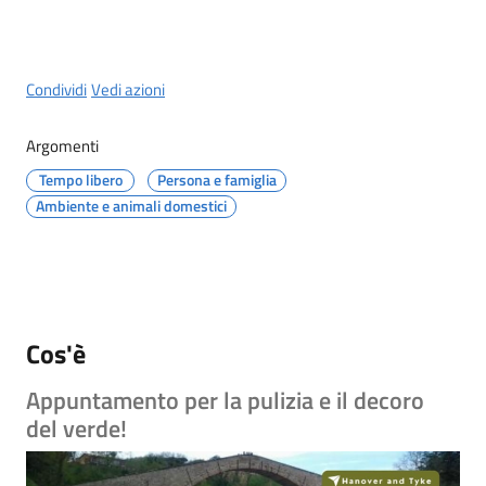
Castel
del
Rio
Condividi
Vedi azioni
Argomenti
Tempo libero
Persona e famiglia
Servizi
Ambiente e animali domestici
on-
line
Tutti
gli
Cos'è
argomenti
Appuntamento per la pulizia e il decoro
del verde!