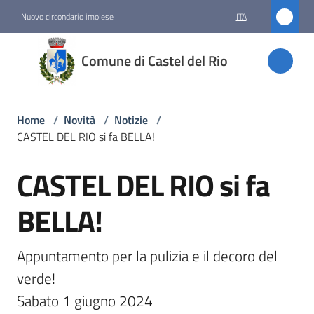
Vai al contenuto
Vai alla navigazione
Vai al footer
Nuovo circondario imolese
ITA
Comune
Comune di Castel del Rio
di
Castel
del Rio
Home
/
Novità
/
Notizie
/
CASTEL DEL RIO si fa BELLA!
CASTEL DEL RIO si fa
Amministrazione
Salta al contenuto
BELLA!
Novità
Menu selezionato
Appuntamento per la pulizia e il decoro del 
Servizi
verde!

Sabato 1 giugno 2024 
Vivere