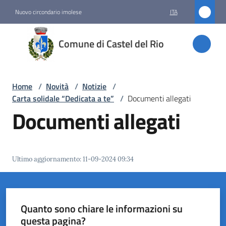
Vai al contenuto
Vai alla navigazione
Vai al footer
Nuovo circondario imolese
ITA
Comune
Comune di Castel del Rio
di
Castel
del Rio
Home
/
Novità
/
Notizie
/
Carta solidale “Dedicata a te”
/
Documenti allegati
Documenti allegati
Amministrazione
Novità
Ultimo aggiornamento
:
11-09-2024 09:34
Menu selezionato
Servizi
Quanto sono chiare le informazioni su
Vivere
questa pagina?