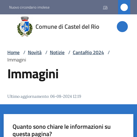
Vai al contenuto
Vai alla navigazione
Vai al footer
Nuovo circondario imolese
ITA
Comune
Comune di Castel del Rio
di
Castel
del Rio
Home
/
Novità
/
Notizie
/
CantaRio 2024
/
Immagini
Immagini
Amministrazione
Novità
Ultimo aggiornamento
:
06-08-2024 12:19
Menu selezionato
Servizi
Quanto sono chiare le informazioni su
Vivere
questa pagina?