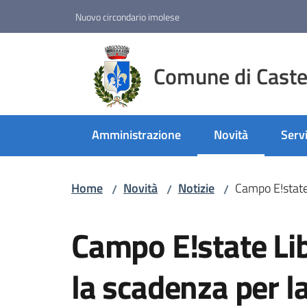
Vai al contenuto
Vai alla navigazione
Vai al footer
Nuovo circondario imolese
Comune di Castel
Amministrazione
Novità
Servi
Menu selezionato
Home
Novità
Notizie
Campo E!state 
/
/
/
Salta al contenuto
Campo E!state Lib
la scadenza per l