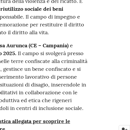
tura della violenza e del ricatto. É
l
riutilizzo sociale dei beni
sponsabile. Il campo di impegno e
razione per restituire il diritto
 il diritto alla vita.
sa Aurunca (CE – Campania)
e
o 2025.
Il campo si svolgerà presso
nelle terre confiscate alla criminalità
, gestisce un bene confiscato e si
inserimento lavorativo di persone
situazioni di disagio, inserendole in
litativi in collaborazione con le
roduttiva ed etica che rigeneri
oli in centri di inclusione sociale.
tica allegata per scoprire le
re.