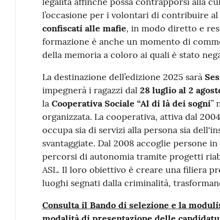
legalità affinché possa contrapporsi alla cul
l’occasione per i volontari di contribuire a
confiscati alle mafie
, in modo diretto e re
formazione è anche un momento di commemo
della memoria a coloro ai quali è stato negato
La destinazione dell’edizione 2025 sarà
Ses
impegnerà i ragazzi dal
28 luglio al 2 agost
la
Cooperativa Sociale “Al di là dei sogni
” 
organizzata. La cooperativa, attiva dal 2004
occupa sia di servizi alla persona sia dell'
svantaggiate. Dal 2008 accoglie persone in 
percorsi di autonomia tramite progetti riabi
ASL. Il loro obiettivo è creare una filiera p
luoghi segnati dalla criminalità, trasformand
Consulta il Bando di selezione e la modulis
modalità di presentazione delle candidatu