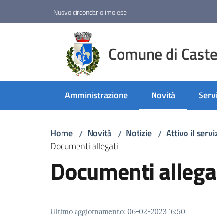
Vai al contenuto
Vai alla navigazione
Vai al footer
Nuovo circondario imolese
Comune di Castel
Amministrazione
Novità
Servi
Menu selezionato
Home
Novità
Notizie
Attivo il ser
/
/
/
Documenti allegati
Documenti allega
Ultimo aggiornamento
:
06-02-2023 16:50