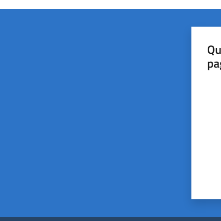
Qu
pa
Valut