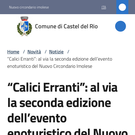
Vai al contenuto
Vai alla navigazione
Vai al footer
Nuovo circondario imolese
ITA
Comune
Comune di Castel del Rio
di
Castel
del Rio
Home
/
Novità
/
Notizie
/
“Calici Erranti”: al via la seconda edizione dell’evento
enoturistico del Nuovo Circondario Imolese
Amministrazione
“Calici Erranti”: al via
Salta al contenuto
Novità
la seconda edizione
Menu selezionato
dell’evento
Servizi
enoturistico del Nuovo
Vivere