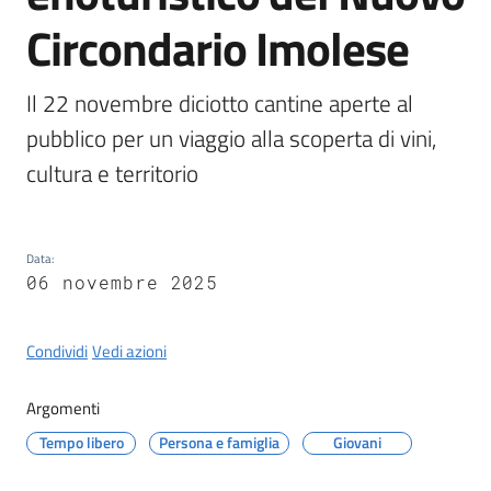
Castel
Circondario Imolese
del
Rio
Il 22 novembre diciotto cantine aperte al 
pubblico per un viaggio alla scoperta di vini, 
cultura e territorio
Servizi
on-
line
Data
:
06 novembre 2025
Tutti
gli
Condividi
Vedi azioni
argomenti
Argomenti
Tempo libero
Persona e famiglia
Giovani