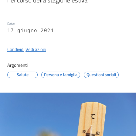
nel corso della stagione estiva
Castel
del
Rio
Data
:
17 giugno 2024
Condividi
Vedi azioni
Servizi
on-
Argomenti
line
Salute
Persona e famiglia
Questioni sociali
Tutti
gli
argomenti