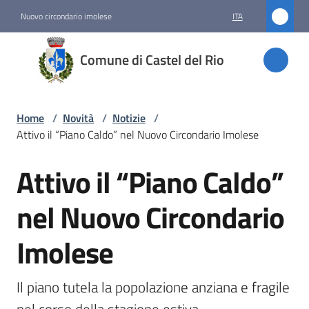
Vai al contenuto
Vai alla navigazione
Vai al footer
Nuovo circondario imolese
ITA
Comune
Comune di Castel del Rio
di
Castel
del Rio
Home
/
Novità
/
Notizie
/
Attivo il “Piano Caldo” nel Nuovo Circondario Imolese
Attivo il “Piano Caldo”
Amministrazione
Salta al contenuto
nel Nuovo Circondario
Novità
Menu selezionato
Imolese
Servizi
Il piano tutela la popolazione anziana e fragile 
Vivere