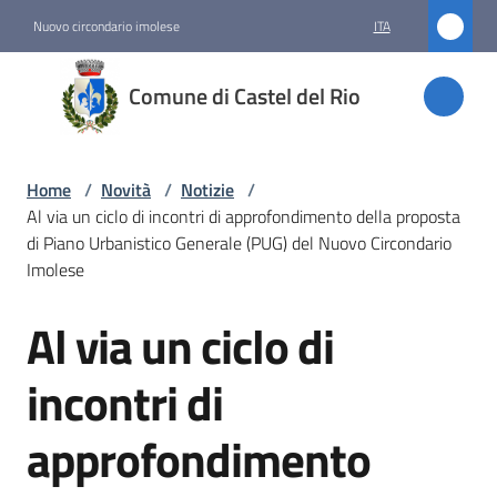
Vai al contenuto
Vai alla navigazione
Vai al footer
Nuovo circondario imolese
ITA
Comune
Comune di Castel del Rio
di
Castel
del Rio
Home
/
Novità
/
Notizie
/
Al via un ciclo di incontri di approfondimento della proposta
di Piano Urbanistico Generale (PUG) del Nuovo Circondario
Imolese
Amministrazione
Al via un ciclo di
Salta al contenuto
Novità
Menu selezionato
incontri di
Servizi
approfondimento
Vivere