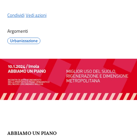
Condividi
Vedi azioni
Argomenti
Urbanizzazione
Contenuto
ABBIAMO UN PIANO