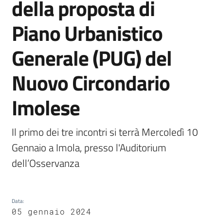
della proposta di
Castel
del
Piano Urbanistico
Rio
Generale (PUG) del
Nuovo Circondario
Servizi
Imolese
on-
line
Il primo dei tre incontri si terrà Mercoledì 10 
Tutti
Gennaio a Imola, presso l'Auditorium 
gli
dell’Osservanza
argomenti
Data
:
05 gennaio 2024