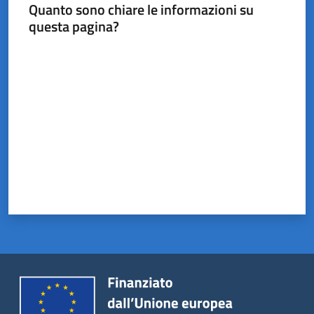
Castel
Quanto sono chiare le informazioni su
del
questa pagina?
Rio
Valuta da 1 a 5 stelle
Servizi
on-
line
Tutti
gli
argomenti