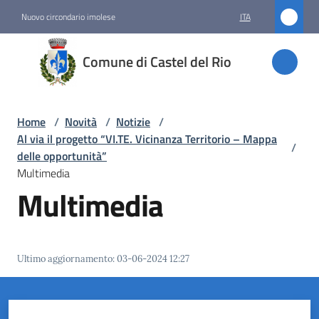
Vai al contenuto
Vai alla navigazione
Vai al footer
Nuovo circondario imolese
ITA
Comune
Comune di Castel del Rio
di
Castel
del Rio
Home
/
Novità
/
Notizie
/
Al via il progetto “VI.TE. Vicinanza Territorio – Mappa
/
delle opportunità”
Multimedia
Amministrazione
Multimedia
Novità
Menu selezionato
Ultimo aggiornamento
:
03-06-2024 12:27
Servizi
Vivere