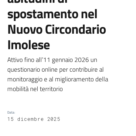
Castel
spostamento nel
del
Rio
Nuovo Circondario
Imolese
Servizi
Attivo fino all’11 gennaio 2026 un 
on-
questionario online per contribuire al 
line
monitoraggio e al miglioramento della 
Tutti
mobilità nel territorio
gli
argomenti
Data
:
15 dicembre 2025