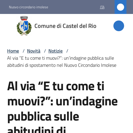
Vai al contenuto
Vai alla navigazione
Vai al footer
Nuovo circondario imolese
ITA
Comune
Comune di Castel del Rio
di
Castel
del Rio
Home
/
Novità
/
Notizie
/
Al via “E tu come ti muovi?”: un’indagine pubblica sulle
abitudini di spostamento nel Nuovo Circondario Imolese
Amministrazione
Al via “E tu come ti
Salta al contenuto
Novità
muovi?”: un’indagine
Menu selezionato
pubblica sulle
Servizi
abitudini di
Vivere