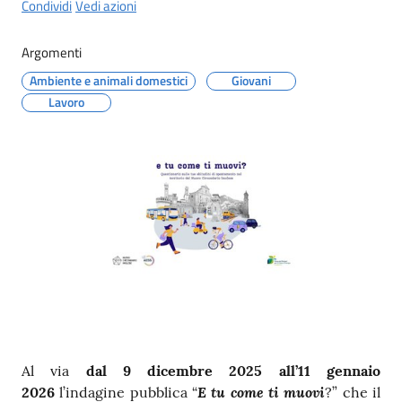
Condividi
Vedi azioni
Argomenti
Ambiente e animali domestici
Giovani
Lavoro
Contenuto
Al via
dal 9 dicembre 2025 all’11 gennaio
E tu come ti muovi
2026
l’indagine pubblica “
?” che il