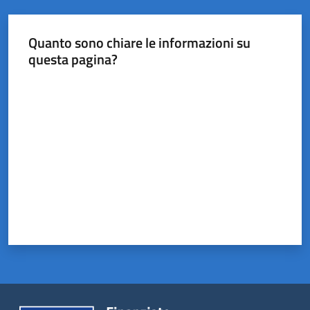
Castel
del
Rio
Quanto sono chiare le informazioni su
questa pagina?
Valuta da 1 a 5 stelle
Servizi
on-
line
Tutti
gli
argomenti