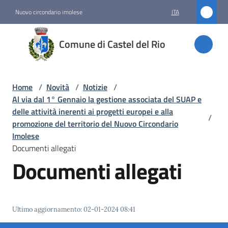
Vai al contenuto
Vai alla navigazione
Vai al footer
Nuovo circondario imolese
ITA
Comune
Comune di Castel del Rio
di
Castel
del Rio
Home
/
Novità
/
Notizie
/
Al via dal 1° Gennaio la gestione associata del SUAP e
delle attività inerenti ai progetti europei e alla
/
promozione del territorio del Nuovo Circondario
Amministrazione
Imolese
Documenti allegati
Novità
Documenti allegati
Menu selezionato
Servizi
Ultimo aggiornamento
:
02-01-2024 08:41
Vivere