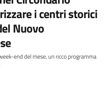
izzare i centri storici
 del Nuovo
ese
i week-end del mese, un ricco programma 
o