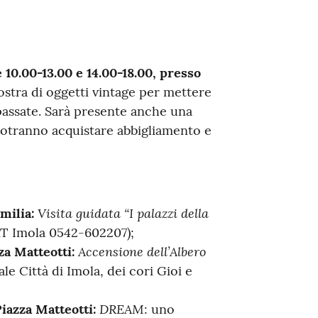
10.00-13.00 e 14.00-18.00, presso
stra di oggetti vintage per mettere
 passate. Sarà presente anche una
i potranno acquistare abbigliamento e
Visita guidata “I palazzi della
milia:
AT Imola 0542-602207);
Accensione dell’Albero
za Matteotti:
e Città di Imola, dei cori Gioi e
DREAM
Piazza Matteotti:
: uno