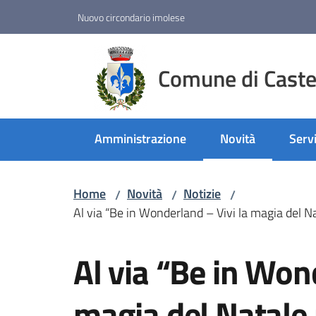
Vai al contenuto
Vai alla navigazione
Vai al footer
Nuovo circondario imolese
Comune di Castel
Amministrazione
Novità
Servi
Menu selezionato
Home
Novità
Notizie
/
/
/
Al via “Be in Wonderland – Vivi la magia del Na
Salta al contenuto
Al via “Be in Won
magia del Natale 