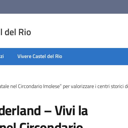
 del Rio
zi
Vivere Castel del Rio
tale nel Circondario Imolese” per valorizzare i centri storici
derland – Vivi la
nel Circondario