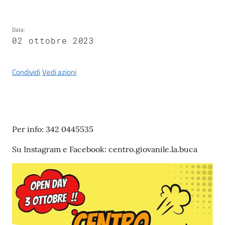
Castel
del
Rio
Data
:
02 ottobre 2023
Condividi
Vedi azioni
Servizi
on-
line
Contenuto
Per info: 342 0445535
Tutti
Su Instagram e Facebook: centro.giovanile.la.buca
gli
argomenti