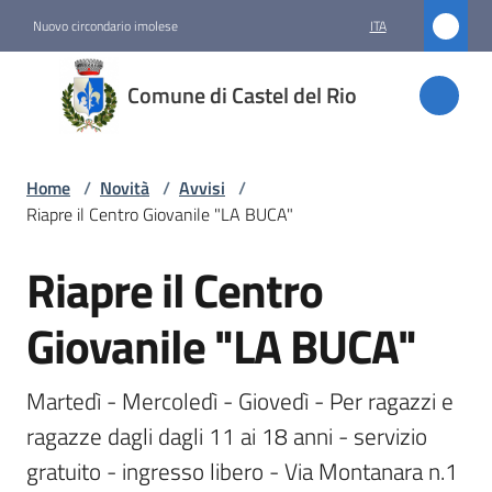
Vai al contenuto
Vai alla navigazione
Vai al footer
Nuovo circondario imolese
ITA
Comune
Comune di Castel del Rio
di
Castel
del Rio
Home
/
Novità
/
Avvisi
/
Riapre il Centro Giovanile "LA BUCA"
Riapre il Centro
Amministrazione
Salta al contenuto
Giovanile "LA BUCA"
Novità
Menu selezionato
Martedì - Mercoledì - Giovedì - Per ragazzi e 
Servizi
ragazze dagli dagli 11 ai 18 anni - servizio 
gratuito - ingresso libero - Via Montanara n.1 
Vivere