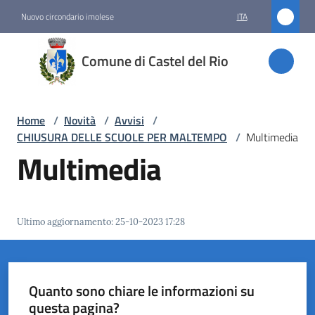
Vai al contenuto
Vai alla navigazione
Vai al footer
Nuovo circondario imolese
ITA
Comune
Comune di Castel del Rio
di
Castel
del Rio
Home
/
Novità
/
Avvisi
/
CHIUSURA DELLE SCUOLE PER MALTEMPO
/
Multimedia
Multimedia
Amministrazione
Novità
Ultimo aggiornamento
:
25-10-2023 17:28
Menu selezionato
Servizi
Quanto sono chiare le informazioni su
Vivere
questa pagina?