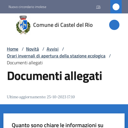
Vai al contenuto
Vai alla navigazione
Vai al footer
Nuovo circondario imolese
ITA
Comune
Comune di Castel del Rio
di
Castel
del Rio
Home
/
Novità
/
Avvisi
/
Orari invernali di apertura della stazione ecologica
/
Documenti allegati
Documenti allegati
Amministrazione
Novità
Menu selezionato
Ultimo aggiornamento
:
25-10-2023 17:10
Servizi
Vivere
Quanto sono chiare le informazioni su