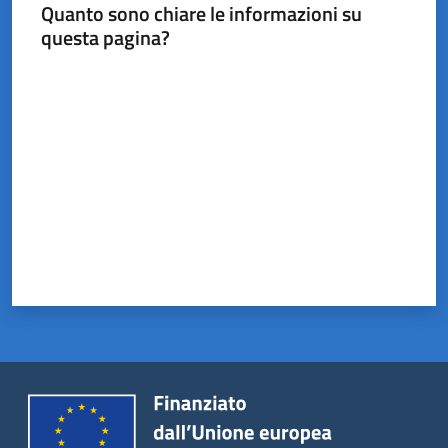
Castel
Quanto sono chiare le informazioni su
del
questa pagina?
Rio
Valuta da 1 a 5 stelle
Servizi
on-
line
Tutti
gli
argomenti