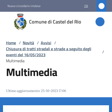
Vai al contenuto
Vai alla navigazione
Vai al footer
Nuovo circondario imolese
ITA
Comune
Comune di Castel del Rio
di
Castel
del Rio
Home
/
Novità
/
Avvisi
/
Chiusura di tratti stradali e strade a seguito degli
/
eventi del 16/05/2023
Multimedia
Amministrazione
Multimedia
Novità
Menu selezionato
Ultimo aggiornamento
:
25-10-2023 17:06
Servizi
Vivere