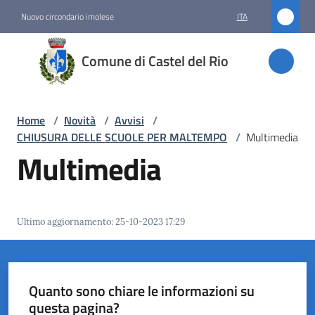
Vai al contenuto
Vai alla navigazione
Vai al footer
Nuovo circondario imolese
ITA
Comune
Comune di Castel del Rio
di
Castel
del Rio
Home
/
Novità
/
Avvisi
/
CHIUSURA DELLE SCUOLE PER MALTEMPO
/
Multimedia
Multimedia
Amministrazione
Novità
Ultimo aggiornamento
:
25-10-2023 17:29
Menu selezionato
Servizi
Quanto sono chiare le informazioni su
Vivere
questa pagina?