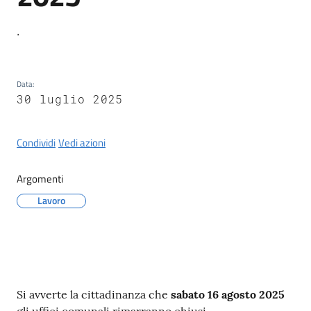
Castel
del
.
Rio
Data
:
30 luglio 2025
Servizi
Condividi
Vedi azioni
on-
line
Argomenti
Tutti
Lavoro
gli
argomenti
Contenuto
Si avverte la cittadinanza che
sabato 16 agosto 2025