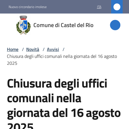
Vai al contenuto
Vai alla navigazione
Vai al footer
Nuovo circondario imolese
ITA
Comune
Comune di Castel del Rio
di
Castel
del Rio
Home
/
Novità
/
Avvisi
/
Chiusura degli uffici comunali nella giornata del 16 agosto
2025
Amministrazione
Chiusura degli uffici
Salta al contenuto
Novità
comunali nella
Menu selezionato
giornata del 16 agosto
Servizi
2025
Vivere